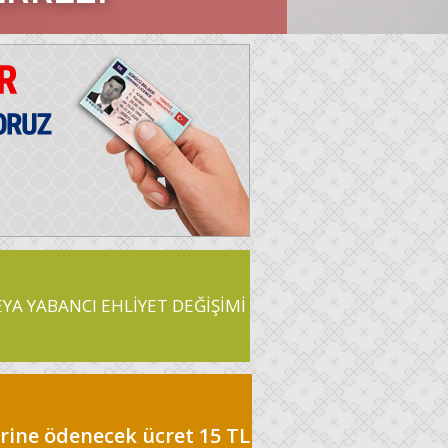
EYA YABANCI EHLİYET DEĞİŞİMİ
lerine ödenecek ücret 15 TL