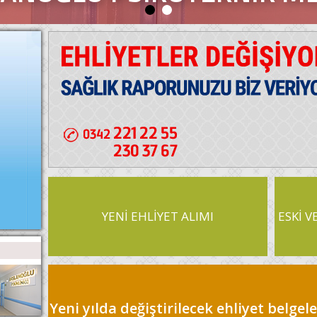
YENİ EHLİYET ALIMI
ESKİ V
Yeni yılda değiştirilecek ehliyet belge