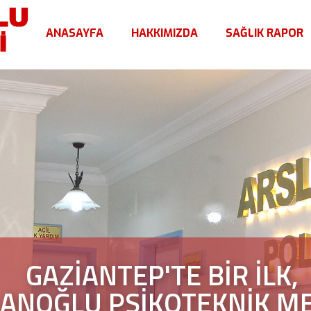
ANASAYFA
HAKKIMIZDA
SAĞLIK RAPOR
GAZİANTEP'TE BİR İLK,
ANOĞLU PSİKOTEKNİK M